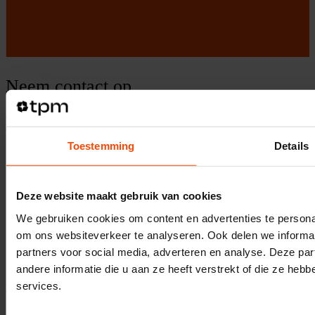
Neem contact op
030 410 0207
info@tpm.nl
Wat we doen
Toestemming
Details
Display Advertising
Programmatic Advertising
Digital-Out-of-Home Advertising - DOOH
Native Advertising
Deze website maakt gebruik van cookies
Dynamic Advertising
We gebruiken cookies om content en advertenties te personal
Direct naar
om ons websiteverkeer te analyseren. Ook delen we informat
partners voor social media, adverteren en analyse. Deze p
Voor MKB bedrijven
Branches
andere informatie die u aan ze heeft verstrekt of die ze he
services.
Over TPM