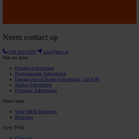
Neem contact op
030 410 0207
info@tpm.nl
Wat we doen
Display Advertising
Programmatic Advertising
Digital-Out-of-Home Advertising - DOOH
Native Advertising
Dynamic Advertising
Direct naar
Voor MKB bedrijven
Branches
Over TPM
Over ons