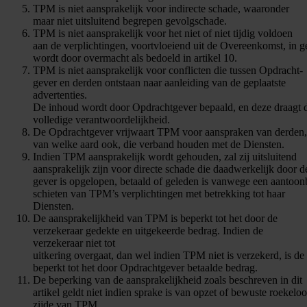
TPM is niet aansprakelijk voor indirecte schade, waaronder
maar niet uitsluitend begrepen gevolgschade.
TPM is niet aansprakelijk voor het niet of niet tijdig voldoen
aan de verplichtingen, voortvloeiend uit de Overeenkomst, in g
wordt door overmacht als bedoeld in artikel 10.
TPM is niet aansprakelijk voor conflicten die tussen Opdracht-
gever en derden ontstaan naar aanleiding van de geplaatste
advertenties.
De inhoud wordt door Opdrachtgever bepaald, en deze draagt 
volledige verantwoordelijkheid.
De Opdrachtgever vrijwaart TPM voor aanspraken van derden,
van welke aard ook, die verband houden met de Diensten.
Indien TPM aansprakelijk wordt gehouden, zal zij uitsluitend
aansprakelijk zijn voor directe schade die daadwerkelijk door 
gever is opgelopen, betaald of geleden is vanwege een aantoonb
schieten van TPM’s verplichtingen met betrekking tot haar
Diensten.
De aansprakelijkheid van TPM is beperkt tot het door de
verzekeraar gedekte en uitgekeerde bedrag. Indien de
verzekeraar niet tot
uitkering overgaat, dan wel indien TPM niet is verzekerd, is de
beperkt tot het door Opdrachtgever betaalde bedrag.
De beperking van de aansprakelijkheid zoals beschreven in dit
artikel geldt niet indien sprake is van opzet of bewuste roekelo
zijde van TPM.