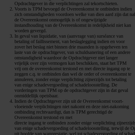
Opdrachtgever in die verplichtingen zal tekortschieten.
Voorts is TPM bevoegd de Overeenkomst te ontbinden indien
zich omstandigheden voordoen welke van dien aard zijn dat n
de Overeenkomst onmogelijk is of ongewijzigde
instandhouding van de Overeenkomst in redelijkheid niet kan
worden gevergd.
In geval van liquidatie, van (aanvrage van) surséance van
betaling of faillissement, van beslaglegging indien en voor
zover het beslag niet binnen drie maanden is opgeheven ten
laste van de opdrachtgever, van schuldsanering of een andere
omstandigheid waardoor de Opdrachtgever niet langer
vrijelijk over zijn vermogen kan beschikken, staat het TPM
vrij om de overeenkomst terstond en met directe ingang op te
zeggen c.q. te ontbinden dan wel de order of overeenkomst te
annuleren, zonder enige verplichting zijnerzijds tot betaling
van enige schadevergoeding of schadeloosstelling. De
vorderingen van TPM op de opdrachtgever zijn in dat geval
onmiddellijk opeisbaar.
Indien de Opdrachtgever zijn uit de Overeenkomst voort-
vloeiende verplichtingen niet nakomt en deze niet-nakoming
ontbinding rechtvaardigt, dan is TPM gerechtigd de
Overeenkomst terstond en met
directe ingang te ontbinden zonder enige verplichting zijnerzijds
van enige schadevergoeding of schadeloosstelling, terwijl de O
uit hoofde van wanprestatie, wel tot schadevergoeding of schad