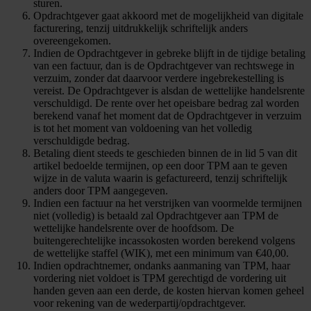
sturen.
Opdrachtgever gaat akkoord met de mogelijkheid van digitale
facturering, tenzij uitdrukkelijk schriftelijk anders
overeengekomen.
Indien de Opdrachtgever in gebreke blijft in de tijdige betaling
van een factuur, dan is de Opdrachtgever van rechtswege in
verzuim, zonder dat daarvoor verdere ingebrekestelling is
vereist. De Opdrachtgever is alsdan de wettelijke handelsrente
verschuldigd. De rente over het opeisbare bedrag zal worden
berekend vanaf het moment dat de Opdrachtgever in verzuim
is tot het moment van voldoening van het volledig
verschuldigde bedrag.
Betaling dient steeds te geschieden binnen de in lid 5 van dit
artikel bedoelde termijnen, op een door TPM aan te geven
wijze in de valuta waarin is gefactureerd, tenzij schriftelijk
anders door TPM aangegeven.
Indien een factuur na het verstrijken van voormelde termijnen
niet (volledig) is betaald zal Opdrachtgever aan TPM de
wettelijke handelsrente over de hoofdsom. De
buitengerechtelijke incassokosten worden berekend volgens
de wettelijke staffel (WIK), met een minimum van €40,00.
Indien opdrachtnemer, ondanks aanmaning van TPM, haar
vordering niet voldoet is TPM gerechtigd de vordering uit
handen geven aan een derde, de kosten hiervan komen geheel
voor rekening van de wederpartij/opdrachtgever.