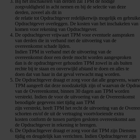
Bij het inschakelen van derden zal TPM de nodige
zorgvuldigheid in acht nemen en bij de selectie van deze
derden, zoveel als dit in
de relatie tot Opdrachtgever redelijkerwijs mogelijk en gebruikel
Opdrachtgever overleggen. De kosten van het inschakelen van
komen voor rekening van Opdrachtgever.
De opdrachtgever vrijwaart TPM voor eventuele aanspraken
van derden die in verband met de uitvoering van de
overeenkomst schade lijden.
Indien TPM in verband met de uitvoering van de
overeenkomst door een derde mocht worden aangesproken
dan is de opdrachtgever gehouden TPM zowel in als buiten
rechte bij te staan en onverwijld afstand te doen en alles te
doen dat van haar in dat geval verwacht mag worden.
De Opdrachtgever draagt er zorg voor dat alle gegevens, waar
TPM aangeeft dat deze noodzakelijk zijn of waarvan de Opdracht
van de Overeenkomst, binnen 30 dagen aan TPM worden
verstrekt. Indien de voor de uitvoering van de Overeenkomst
benodigde gegevens niet tijdig aan TPM
zijn verstrekt, heeft TPM het recht de uitvoering van de Overe
schorten en/of de uit de vertraging voortvloeiende extra
kosten conform de tussen partijen gesloten overeenkomst aan
de Opdrachtgever in rekening te brengen.
De Opdrachtgever draagt er zorg voor dat TPM zijn Diensten
tijdig en deugdelijk kan verrichten. Indien Opdrachtgever zijn