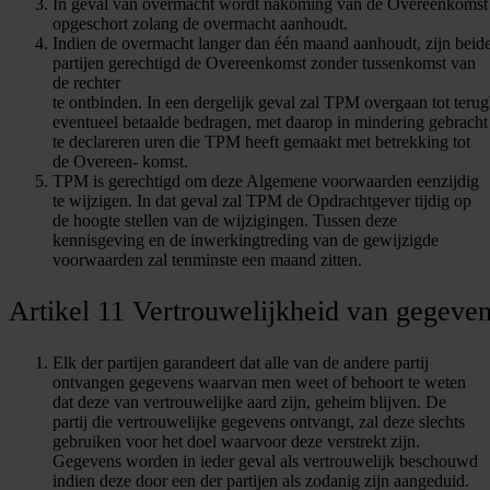
In geval van overmacht wordt nakoming van de Overeenkomst
opgeschort zolang de overmacht aanhoudt.
Indien de overmacht langer dan één maand aanhoudt, zijn beid
partijen gerechtigd de Overeenkomst zonder tussenkomst van
de rechter
te ontbinden. In een dergelijk geval zal TPM overgaan tot terug
eventueel betaalde bedragen, met daarop in mindering gebracht 
te declareren uren die TPM heeft gemaakt met betrekking tot
de Overeen- komst.
TPM is gerechtigd om deze Algemene voorwaarden eenzijdig
te wijzigen. In dat geval zal TPM de Opdrachtgever tijdig op
de hoogte stellen van de wijzigingen. Tussen deze
kennisgeving en de inwerkingtreding van de gewijzigde
voorwaarden zal tenminste een maand zitten.
Artikel 11 Vertrouwelijkheid van gegeve
Elk der partijen garandeert dat alle van de andere partij
ontvangen gegevens waarvan men weet of behoort te weten
dat deze van vertrouwelijke aard zijn, geheim blijven. De
partij die vertrouwelijke gegevens ontvangt, zal deze slechts
gebruiken voor het doel waarvoor deze verstrekt zijn.
Gegevens worden in ieder geval als vertrouwelijk beschouwd
indien deze door een der partijen als zodanig zijn aangeduid.